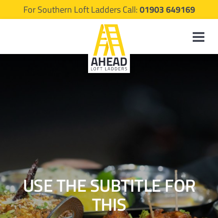
For Southern Loft Ladders Call:
01903 649169
USE THE SUBTITLE FOR
THIS